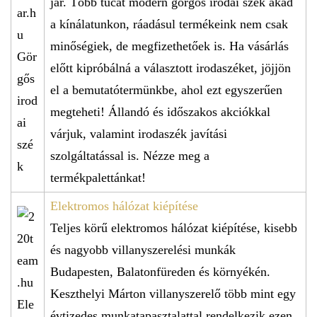
jár. Több tucat modern görgős irodai szék akad
a kínálatunkon, ráadásul termékeink nem csak
minőségiek, de megfizethetőek is. Ha vásárlás
előtt kipróbálná a választott irodaszéket, jöjjön
el a bemutatótermünkbe, ahol ezt egyszerűen
megteheti! Állandó és időszakos akciókkal
várjuk, valamint irodaszék javítási
szolgáltatással is. Nézze meg a
termékpalettánkat!
Elektromos hálózat kiépítése
Teljes körű elektromos hálózat kiépítése, kisebb
és nagyobb villanyszerelési munkák
Budapesten, Balatonfüreden és környékén.
Keszthelyi Márton villanyszerelő több mint egy
évtizedes munkatapasztalattal rendelkezik ezen