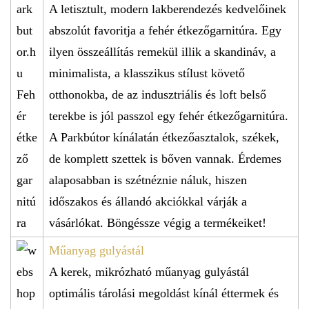
A letisztult, modern lakberendezés kedvelőinek
abszolút favoritja a fehér étkezőgarnitúra. Egy
ilyen összeállítás remekül illik a skandináv, a
minimalista, a klasszikus stílust követő
otthonokba, de az indusztriális és loft belső
terekbe is jól passzol egy fehér étkezőgarnitúra.
A Parkbútor kínálatán étkezőasztalok, székek,
de komplett szettek is bőven vannak. Érdemes
alaposabban is szétnéznie náluk, hiszen
időszakos és állandó akciókkal várják a
vásárlókat. Böngéssze végig a termékeiket!
Műanyag gulyástál
A kerek, mikrózható műanyag gulyástál
optimális tárolási megoldást kínál éttermek és