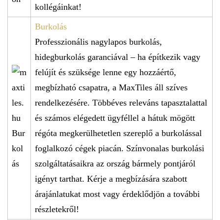
kollégáinkat!
Burkolás
Professzionális nagylapos burkolás,
hidegburkolás garanciával – ha építkezik vagy
felújít és szüksége lenne egy hozzáértő,
megbízható csapatra, a MaxTiles áll szíves
rendelkezésére. Többéves releváns tapasztalattal
és számos elégedett ügyféllel a hátuk mögött
régóta megkerülhetetlen szereplő a burkolással
foglalkozó cégek piacán. Színvonalas burkolási
szolgáltatásaikra az ország bármely pontjáról
igényt tarthat. Kérje a megbízására szabott
árajánlatukat most vagy érdeklődjön a további
részletekről!