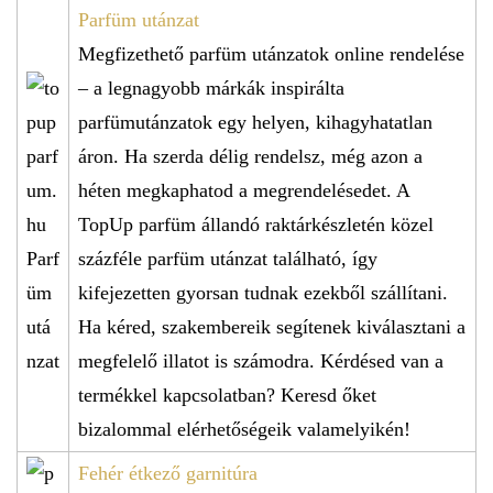
Parfüm utánzat
Megfizethető parfüm utánzatok online rendelése
– a legnagyobb márkák inspirálta
parfümutánzatok egy helyen, kihagyhatatlan
áron. Ha szerda délig rendelsz, még azon a
héten megkaphatod a megrendelésedet. A
TopUp parfüm állandó raktárkészletén közel
százféle parfüm utánzat található, így
kifejezetten gyorsan tudnak ezekből szállítani.
Ha kéred, szakembereik segítenek kiválasztani a
megfelelő illatot is számodra. Kérdésed van a
termékkel kapcsolatban? Keresd őket
bizalommal elérhetőségeik valamelyikén!
Fehér étkező garnitúra