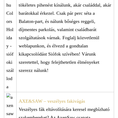
tökéletes pihenést kínálunk, akár családdal, akár
barátokkal érkezel. Csak pár perc séta a
Balaton-part, és nálunk bőséges reggeli,
díjmentes parkolás, valamint családbarát
szolgáltatások várnak. Foglalj közvetlenül
weblapunkon, és élvezd a gondtalan
kikapcsolódást Siófok szívében! Várunk
szeretettel, hogy felejthetetlen élményeket
szerezz nálunk!
AXE&SAW – veszélyes fakivágás
Veszélyes fák eltávolítására keresel megbízható
szakembereket? Az AxenSaw csapata