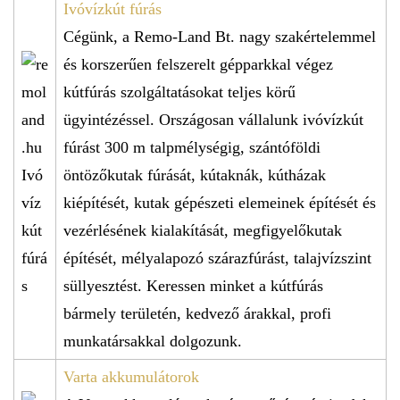
Ivóvízkút fúrás
Cégünk, a Remo-Land Bt. nagy szakértelemmel
és korszerűen felszerelt gépparkkal végez
kútfúrás szolgáltatásokat teljes körű
ügyintézéssel. Országosan vállalunk ivóvízkút
fúrást 300 m talpmélységig, szántóföldi
öntözőkutak fúrását, kútaknák, kútházak
kiépítését, kutak gépészeti elemeinek építését és
vezérlésének kialakítását, megfigyelőkutak
építését, mélyalapozó szárazfúrást, talajvízszint
süllyesztést. Keressen minket a kútfúrás
bármely területén, kedvező árakkal, profi
munkatársakkal dolgozunk.
Varta akkumulátorok