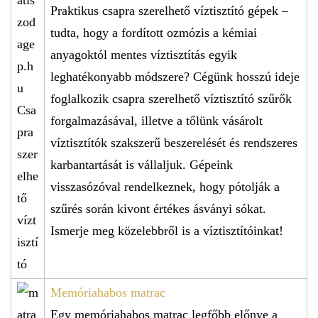
Praktikus csapra szerelhető víztisztító gépek –
tudta, hogy a fordított ozmózis a kémiai
anyagoktól mentes víztisztítás egyik
leghatékonyabb módszere? Cégünk hosszú ideje
foglalkozik csapra szerelhető víztisztító szűrők
forgalmazásával, illetve a tőlünk vásárolt
víztisztítók szakszerű beszerelését és rendszeres
karbantartását is vállaljuk. Gépeink
visszasózóval rendelkeznek, hogy pótolják a
szűrés során kivont értékes ásványi sókat.
Ismerje meg közelebbről is a víztisztítóinkat!
Memóriahabos matrac
Egy memóriahabos matrac legfőbb előnye a