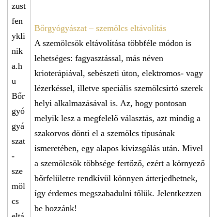
Bőrgyógyászat – szemölcs eltávolítás
A szemölcsök eltávolítása többféle módon is
lehetséges: fagyasztással, más néven
krioterápiával, sebészeti úton, elektromos- vagy
lézerkéssel, illetve speciális szemölcsirtó szerek
helyi alkalmazásával is. Az, hogy pontosan
melyik lesz a megfelelő választás, azt mindig a
szakorvos dönti el a szemölcs típusának
ismeretében, egy alapos kivizsgálás után. Mivel
a szemölcsök többsége fertőző, ezért a környező
bőrfelületre rendkívül könnyen átterjedhetnek,
így érdemes megszabadulni tőlük. Jelentkezzen
be hozzánk!