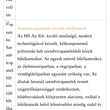
Szendvicspanelből készült hűtőkamrák
Az MS Air Kft. kiváló minőségű, modern
technológiával készült, kétkomponensű
poliuretán hab szendvicspanelekből készít
hűtőkamrákat. Az egyedi méretű hűtőkamrákra
az élelmiszeriparban, a vegyiparban, a
vendéglátóiparban egyaránt szükség van. Az
általuk használ szendvicspanelek remek
szigetelőképességgel rendelkeznek,
hőátbocsátásuk kifejezetten alacsony, ezáltal a
hűtőkamrák belső hőmérséklet mindig stabil és