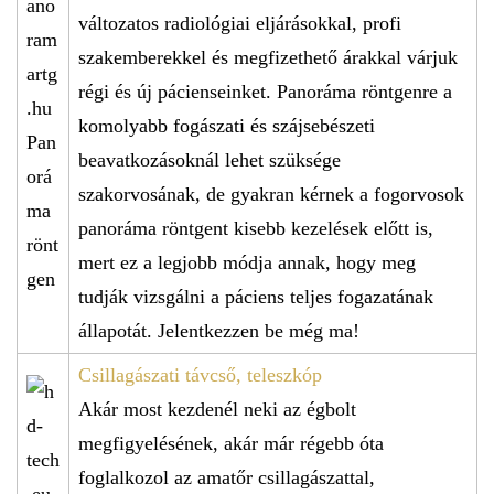
változatos radiológiai eljárásokkal, profi
szakemberekkel és megfizethető árakkal várjuk
régi és új pácienseinket. Panoráma röntgenre a
komolyabb fogászati és szájsebészeti
beavatkozásoknál lehet szüksége
szakorvosának, de gyakran kérnek a fogorvosok
panoráma röntgent kisebb kezelések előtt is,
mert ez a legjobb módja annak, hogy meg
tudják vizsgálni a páciens teljes fogazatának
állapotát. Jelentkezzen be még ma!
Csillagászati távcső, teleszkóp
Akár most kezdenél neki az égbolt
megfigyelésének, akár már régebb óta
foglalkozol az amatőr csillagászattal,