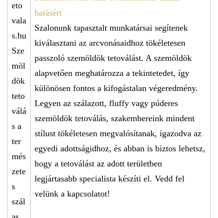
hatásért
Szalonunk tapasztalt munkatársai segítenek
kiválasztani az arcvonásaidhoz tökéletesen
passzoló szemöldök tetoválást. A szemöldök
alapvetően meghatározza a tekintetedet, így
különösen fontos a kifogástalan végeredmény.
Legyen az szálazott, fluffy vagy púderes
szemöldök tetoválás, szakembereink mindent
stílust tökéletesen megvalósítanak, igazodva az
egyedi adottságidhoz, és abban is biztos lehetsz,
hogy a tetoválást az adott területben
legjártasabb specialista készíti el. Vedd fel
velünk a kapcsolatot!