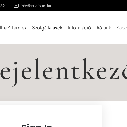
762
info@studiolux.hu
lhető termek
Szolgáltatások
Információ
Rólunk
Kapc
ejelentkez