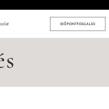
solat
IDŐPONTFOGLALÁS
és