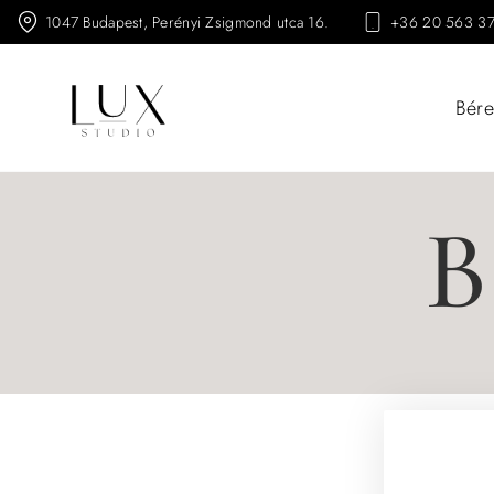
1047 Budapest, Perényi Zsigmond utca 16.
+36 20 563 3
Bére
B