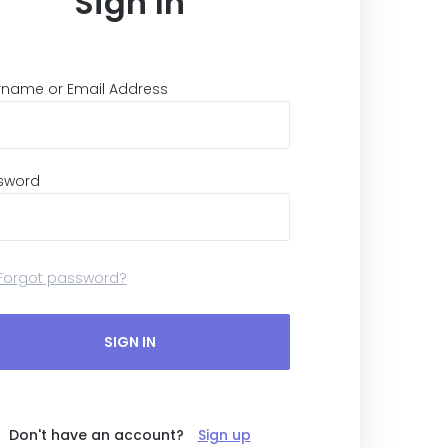
Sign In
rname or Email Address
sword
Forgot password?
SIGN IN
Don't have an account?
Sign up